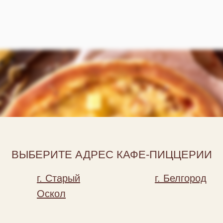
ВЫБЕРИТЕ АДРЕС КАФЕ-ПИЦЦЕРИИ
г. Старый
г. Белгород
Оскол