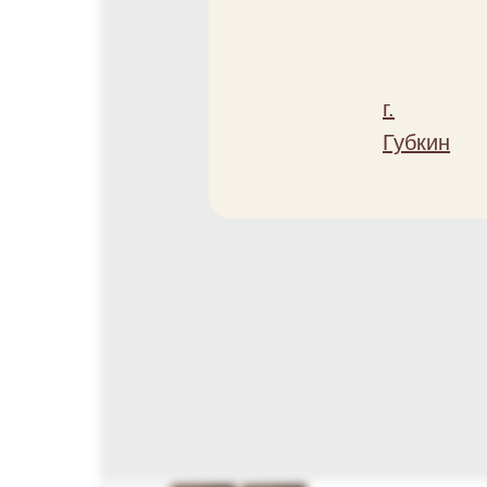
г.
Губкин