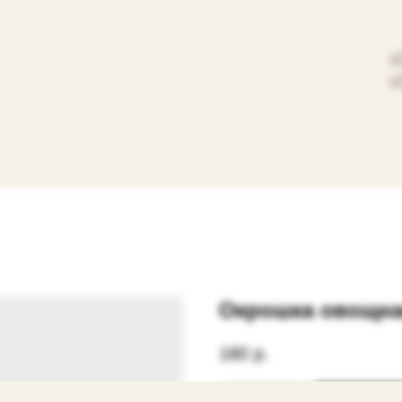
+
+
Окрошка овощн
180
р.