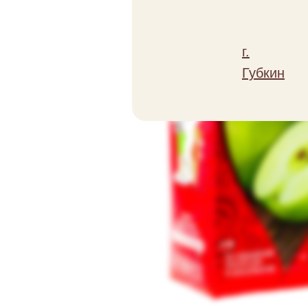
г.
Губкин