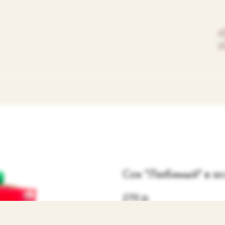
+
+
Сок "Любимый" в а
270
р.