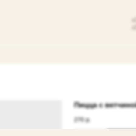
+
+
Пицца с ветчино
270
р.