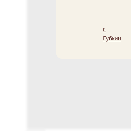
г.
Губкин