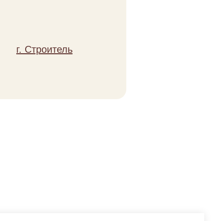
 в корзину
 кетчуп, майонез, сыр
г. Строитель