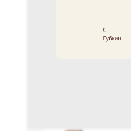
г.
Губкин