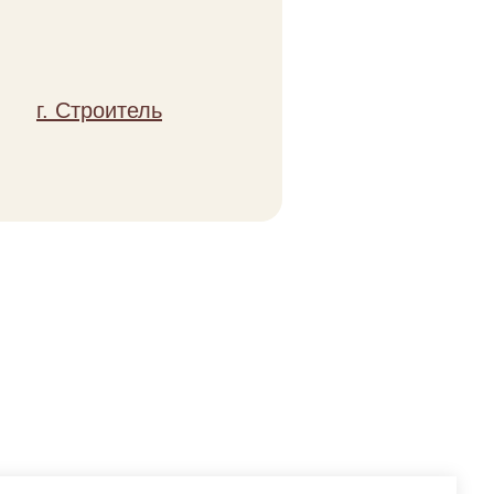
 в корзину
оус Ранч, сыр
г. Строитель