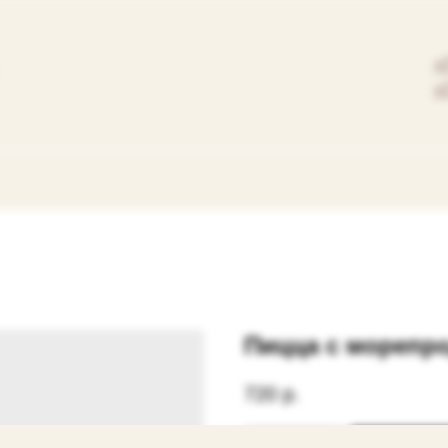
+
+
Пицца с морепр
720
р.