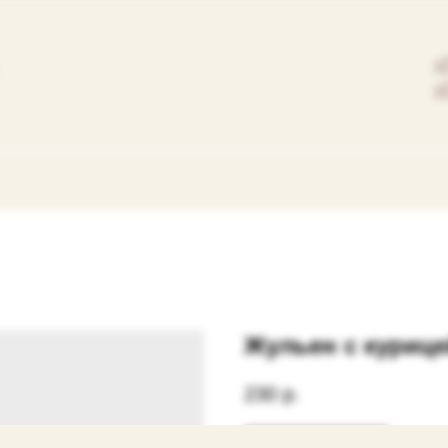
+
+
Жульен с курице
230
р.