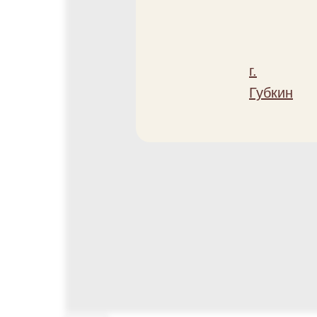
г.
Губкин