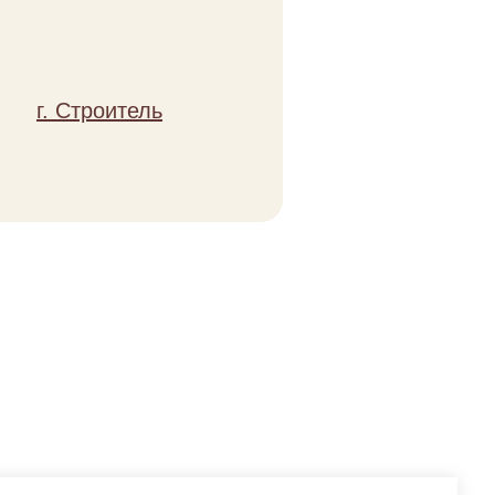
ьоны, лук, чеснок, майонез, сыр
г. Строитель